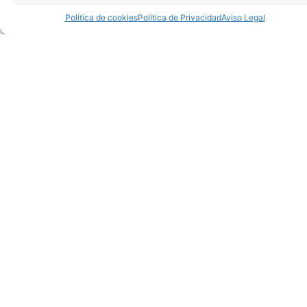
electrónica.
automática de facturas
Política de cookies
Política de Privacidad
Aviso Legal
y bancos.
3
4
Implantación y
Cuadros de mando en
seguimiento de trabajo
PowerBi y Excel para
en la “nube”, Dropbox,
ayuda en toma de
Onedrive, etc.
decisiones.